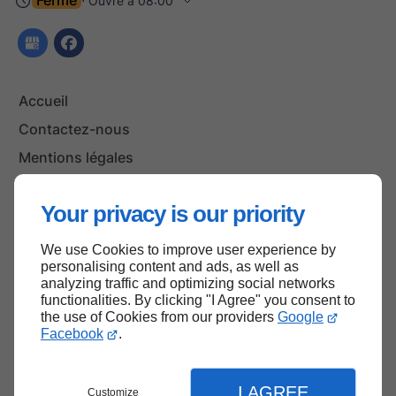
⋅ Ouvre à 08:00
Accueil
Contactez-nous
Mentions légales
Plan du site
Your privacy is our priority
We use Cookies to improve user experience by
Haut de page
personalising content and ads, as well as
analyzing traffic and optimizing social networks
functionalities. By clicking "I Agree" you consent to
the use of Cookies from our providers
Google
Facebook
.
I AGREE
Customize