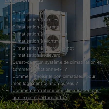
Climatisation à Biviers
Climatisation à Crolles
Climatisation à Corenc
Climatisation à Pontcharra
Climatisation à Montmélian
Climatisation à Villard-Bonnot
Climatisation à Allevard
Qu’est-ce qu’un système de climatisation et
comment fonctionne-t-il ?
Comment choisir le bon climatiseur pour
mon logement ou mon bureau ?
Comment entretenir une climatisation pour
qu’elle reste performante ?