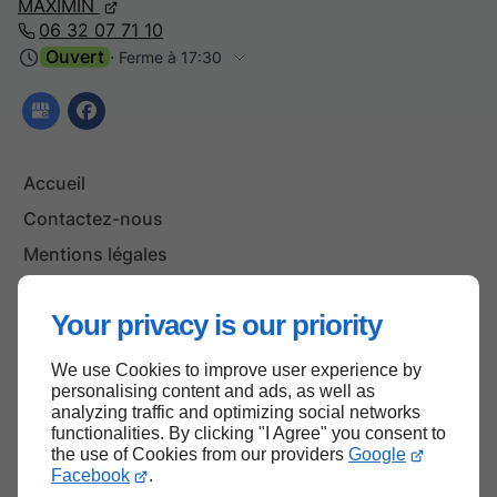
MAXIMIN
06 32 07 71 10
Ouvert
⋅ Ferme à 17:30
Accueil
Contactez-nous
Mentions légales
Plan du site
Your privacy is our priority
We use Cookies to improve user experience by
Haut de page
personalising content and ads, as well as
analyzing traffic and optimizing social networks
functionalities. By clicking "I Agree" you consent to
the use of Cookies from our providers
Google
Facebook
.