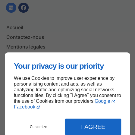
Accueil
Contactez-nous
Mentions légales
Plan du site
Your privacy is our priority
We use Cookies to improve user experience by
Haut de page
personalising content and ads, as well as
analyzing traffic and optimizing social networks
functionalities. By clicking "I Agree" you consent to
the use of Cookies from our providers
Google
Facebook
.
I AGREE
Customize