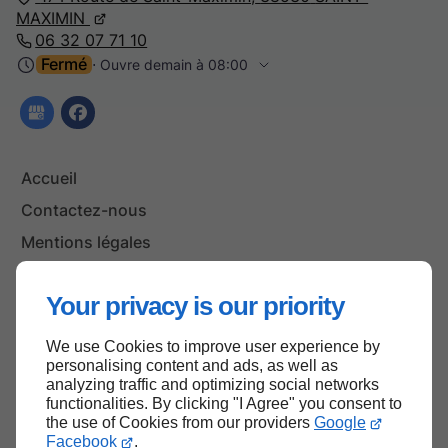
MAXIMIN
06 32 07 71 10
Fermé
⋅ Ouvre demain à 08:00
Accueil
Contactez-nous
Mentions légales
Plan du site
Your privacy is our priority
We use Cookies to improve user experience by
Haut de page
personalising content and ads, as well as
analyzing traffic and optimizing social networks
functionalities. By clicking "I Agree" you consent to
the use of Cookies from our providers
Google
Facebook
.