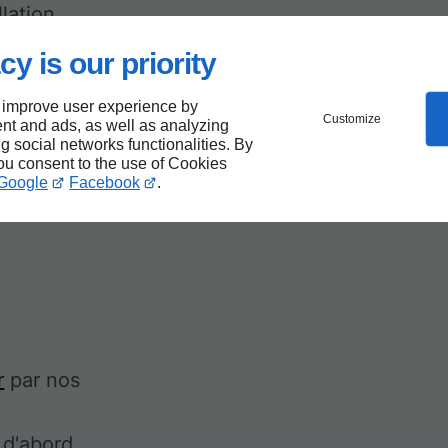
lation.
cy is our priority
 improve user experience by
n
Customize
nt and ads, as well as analyzing
ng social networks functionalities. By
you consent to the use of Cookies
Google
Facebook
.
r
par nos
 d'abord