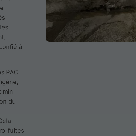
le
és
les
nt,
confié à
les PAC
rigène,
ximin
ion du
Cela
ro-fuites