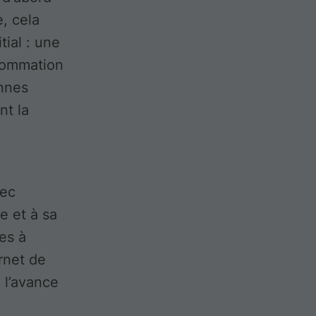
e, cela
ial : une
sommation
annes
nt la
vec
e et à sa
es à
rnet de
 l’avance