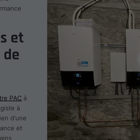
ormance
.
s et
l de
tre PAC
à
giste à
ien d'une
mance et
ains