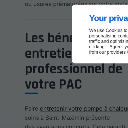
ou usures prématurées sur votre instal
Your priva
We use Cookies to
Les bénéfices d'u
personalising conte
traffic and optimizi
clicking "I Agree" 
entretien
from our providers
professionnel de
votre PAC
Faire
entretenir votre pompe à chaleu
soins à Saint-Maximin présente
des avantages concrets. Cela garantit