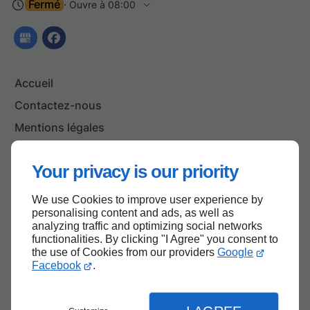
Fermé
⋅ Ouvre à 08:00
Accueil
Contactez-nous
Mentions légales
Plan du site
Your privacy is our priority
We use Cookies to improve user experience by
Haut de page
personalising content and ads, as well as
analyzing traffic and optimizing social networks
functionalities. By clicking "I Agree" you consent to
the use of Cookies from our providers
Google
Facebook
.