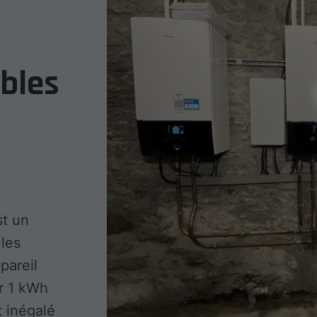
bles
t un
 les
pareil
ur 1 kWh
 inégalé