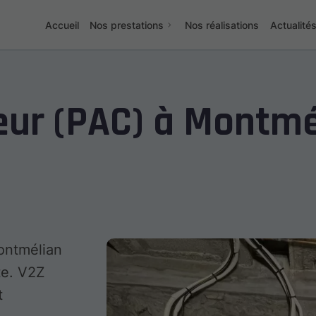
Accueil
Nos prestations
Nos réalisations
Actualité
eur (PAC) à Montmé
ontmélian
te. V2Z
t