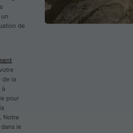
es
 un
uation de
ment
votre
 de la
 à
le pour
la
. Notre
 dans le