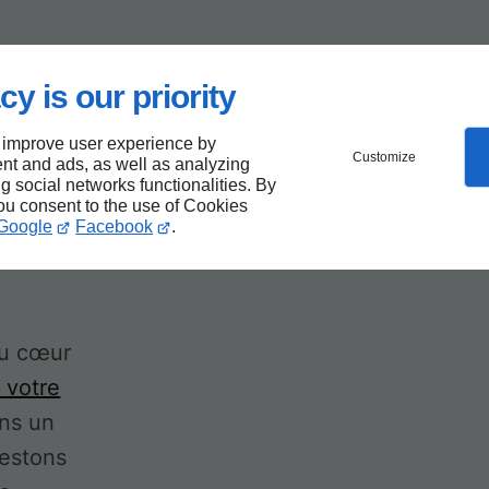
cy is our priority
t
 improve user experience by
Customize
nt and ads, as well as analyzing
t à
ng social networks functionalities. By
you consent to the use of Cookies
Google
Facebook
.
au cœur
e votre
ons un
restons