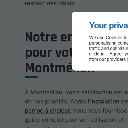
respect des délais.
Your priva
Notre engagemen
We use Cookies to
personalising conte
pour votre confor
traffic and optimizi
clicking "I Agree" 
from our providers
Montmélian
À Montmélian, votre satisfaction est 
de nos priorités. Après l’
installation d
pompe à chaleur
, nous vous fourniss
guide complet pour son utilisation et 