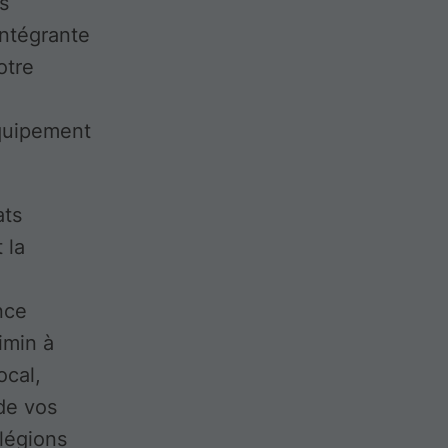
s
 intégrante
otre
quipement
ats
 la
nce
imin à
ocal,
 de vos
ilégions