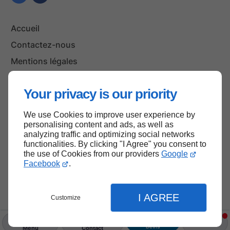
Accueil
Contactez-nous
Mentions légales
Plan du site
Your privacy is our priority
We use Cookies to improve user experience by
Haut de page
personalising content and ads, as well as
analyzing traffic and optimizing social networks
functionalities. By clicking "I Agree" you consent to
the use of Cookies from our providers
Google
Facebook
.
I AGREE
Customize
Devis
Menu
Contact