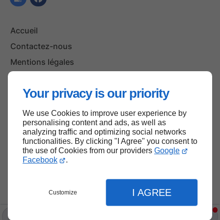
Accueil
Contactez-nous
Mentions légales
Plan du site
Your privacy is our priority
We use Cookies to improve user experience by
Haut de page
personalising content and ads, as well as
analyzing traffic and optimizing social networks
functionalities. By clicking "I Agree" you consent to
the use of Cookies from our providers
Google
Facebook
.
I AGREE
Customize